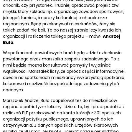
chodnik, czy przystanek. Trudniej opracować projekt tzw.
miękki, który zakłada np. organizację zawodów sportowych,
jakiegoś turnieju, imprezy kulturalnej o charakterze
regionalnym. Będę przekonywał mieszkańców, żeby się
takich zadań nie bali. To po naszej stronie leży kwestia ich
organizacji i rozliczenia takiego projektu – mówił
Andrzej
Buła
.
W spotkaniach powiatowych brać będą udział członkowie
powołanego przez marszałka zespołu zadaniowego. To z
nimi będzie można konsultować pomysły i wyjaśniać
wątpliwości. Marszałek liczy, że oprócz części informacyjnej,
obecni na spotkaniach mieszkańcy wykorzystają spotkania
kuluarowe i możliwość bezpośredniego zadawania pytań
obecnym.
Marszałek Andrzej Buła zaapelował też do mieszkańców
regionu o patriotyzm lokalny. Idzie o to, by 1 proc. podatku z
rozliczeń PIT przekazywać na konto którejś z 301 opolskich
organizacji pożytku publicznego, uprawnionych do ich
otrzymywania. Z danych opolskich urzędów skarbowych
wynika, że 80 proc. tej kwoty „ucieka” poza województwo.