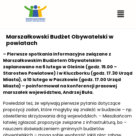
Marszałkowski Budżet Obywatelski w
powiatach
– Pierwsze spotkania informacyjne związane z
Marszałkowskim Budżetem Obywatelskim
zaplanowano na 6 lutego w Oleśnie (godz. 15.00 –
Starostwo Powiatowe) i w Kluczborku (godz. 17.30 Urząd
Miasta), a 10 lutego w Paczkowie (godz. 17.00 Urząd
Miasta) – poinformował na konferencji prasowej
marszałek województwa, Andrzej Buła.
Powiedział też, że wpływają pierwsze pytania dotyczące
propozycji zadań, które mogłyby się znaleźć w budżecie – np.
oświetlenia skrzyżowania dróg wojewódzkich. – Mieszkańcom
łatwiej zgłaszać propozycje związane z infrastrukturą, bo –
nauczeni doświadczeniem gminnych budżetów
obywatelskich – mogą sobie wyobrazić jakiś plac zabaw,