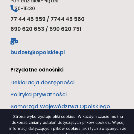
Poniedziałek-Piątek
7:30-15:30
77 44 45 559 / 7744 45 560
690 620 653 / 690 620 751
budzet@opolskie.pl
Przydatne odnośniki
Deklaracja dostępności
Polityka prywatności
Samorząd Województwa Opolskiego
Strona wykorzystuje pliki cookies. W każdym czasie można
Biura i departamenty
dokonać zmiany ustaleń dotyczących plików cookies. Więcej
informacji dotyczących plików cookies jak i tych związanych ze
Załatwianie spraw w urzędzie