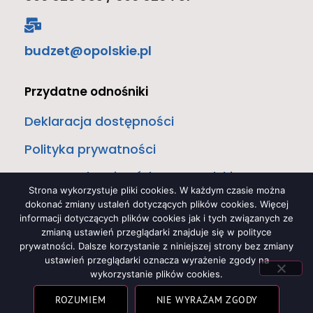
budzet@opolskie.pl
Przydatne odnośniki
Deklaracja dostępności
Polityka prywatności
Samorząd Województwa Opolskiego
Strona wykorzystuje pliki cookies. W każdym czasie można
Biura i departamenty
dokonać zmiany ustaleń dotyczących plików cookies. Więcej
informacji dotyczących plików cookies jak i tych związanych ze
Załatwianie spraw w urzędzie
zmianą ustawień przeglądarki znajduje się w polityce
prywatności. Dalsze korzystanie z niniejszej strony bez zmiany
Zamówienia publiczne
ustawień przeglądarki oznacza wyrażenie zgody na
wykorzystanie plików cookies.
ROZUMIEM
NIE WYRAŻAM ZGODY