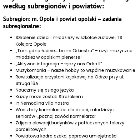
według subregionów i powiatów:
Subregion: m. Opole i powiat opolski – zadania
subregionalne:
Szkolenie dzieci i młodzieży w szkółce żużlowej TS
Kolejarz Opole
„Tam gdzie ładnie… brzmi Orkiestra” – czyli muzyczna
młodzież w opolskim plenerze!
„Aktywna integracja – łączy nas Odra II”
Muzykomania – nasze hobby to wspólne muzykowanie
Rewitalizacja przystani kajakowej na Odrze przy ul.
Struga 16A
Nauczmy się psiego języka
Każdy może zostać Strażakiem
In Nemodlina villa nostra
Warsztaty karmelarskie dla dzieci, młodzieży i
seniorów-„poznaj zawód Karmelarza”
Zdjęcia elewacji budynków z potłuczonych talerzy
porcelitowych
Powiatowa kadra czeka, poprawa umiejętności