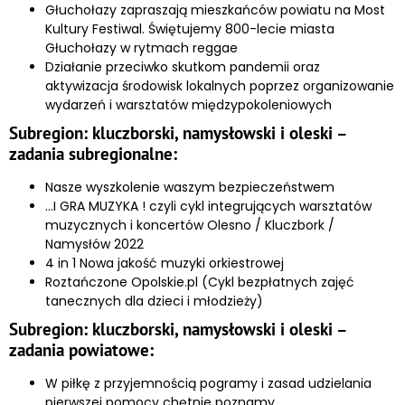
Głuchołazy zapraszają mieszkańców powiatu na Most
Kultury Festiwal. Świętujemy 800-lecie miasta
Głuchołazy w rytmach reggae
Działanie przeciwko skutkom pandemii oraz
aktywizacja środowisk lokalnych poprzez organizowanie
wydarzeń i warsztatów międzypokoleniowych
Subregion: kluczborski, namysłowski i oleski –
zadania subregionalne:
Nasze wyszkolenie waszym bezpieczeństwem
…I GRA MUZYKA ! czyli cykl integrujących warsztatów
muzycznych i koncertów Olesno / Kluczbork /
Namysłów 2022
4 in 1 Nowa jakość muzyki orkiestrowej
Roztańczone Opolskie.pl (Cykl bezpłatnych zajęć
tanecznych dla dzieci i młodzieży)
Subregion: kluczborski, namysłowski i oleski –
zadania powiatowe:
W piłkę z przyjemnością pogramy i zasad udzielania
pierwszej pomocy chętnie poznamy