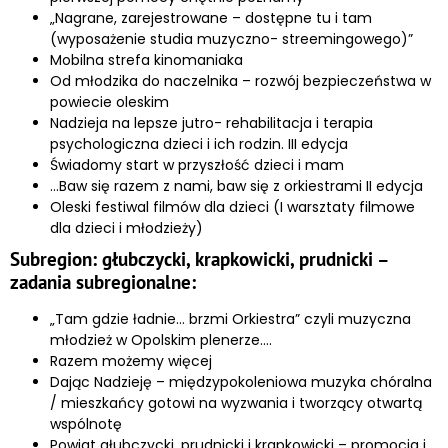
„Nagrane, zarejestrowane – dostępne tu i tam
(wyposażenie studia muzyczno- streemingowego)”
Mobilna strefa kinomaniaka
Od młodzika do naczelnika – rozwój bezpieczeństwa w
powiecie oleskim
Nadzieja na lepsze jutro- rehabilitacja i terapia
psychologiczna dzieci i ich rodzin. III edycja
Świadomy start w przyszłość dzieci i mam
…Baw się razem z nami, baw się z orkiestrami II edycja
Oleski festiwal filmów dla dzieci (I warsztaty filmowe
dla dzieci i młodzieży)
Subregion: głubczycki, krapkowicki, prudnicki –
zadania subregionalne:
„Tam gdzie ładnie… brzmi Orkiestra” czyli muzyczna
młodzież w Opolskim plenerze….
Razem możemy więcej
Dając Nadzieję – międzypokoleniowa muzyka chóralna
/ mieszkańcy gotowi na wyzwania i tworzący otwartą
wspólnotę
Powiat głubczycki, prudnicki i krapkowicki – promocja i