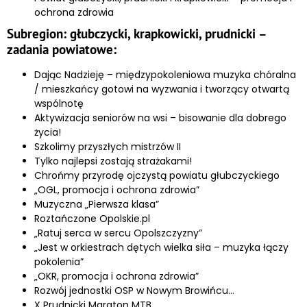
ochrona zdrowia
Subregion: głubczycki, krapkowicki, prudnicki –
zadania powiatowe:
Dając Nadzieję – międzypokoleniowa muzyka chóralna
/ mieszkańcy gotowi na wyzwania i tworzący otwartą
wspólnotę
Aktywizacja seniorów na wsi – bisowanie dla dobrego
życia!
Szkolimy przyszłych mistrzów II
Tylko najlepsi zostają strażakami!
Chrońmy przyrodę ojczystą powiatu głubczyckiego
„OGL, promocja i ochrona zdrowia”
Muzyczna „Pierwsza klasa”
Roztańczone Opolskie.pl
„Ratuj serca w sercu Opolszczyzny”
„Jest w orkiestrach dętych wielka siła – muzyka łączy
pokolenia”
„OKR, promocja i ochrona zdrowia”
Rozwój jednostki OSP w Nowym Browińcu…
X Prudnicki Maraton MTB